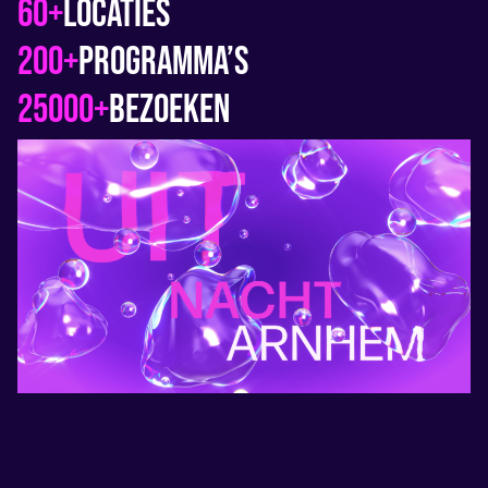
60+
Locaties
200+
Programma’s
25000+
bezoeken