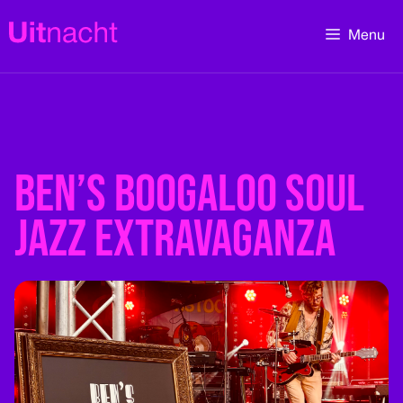
Ga
naar
Menu
de
inhoud
Ben’s Boogaloo Soul
Jazz Extravaganza