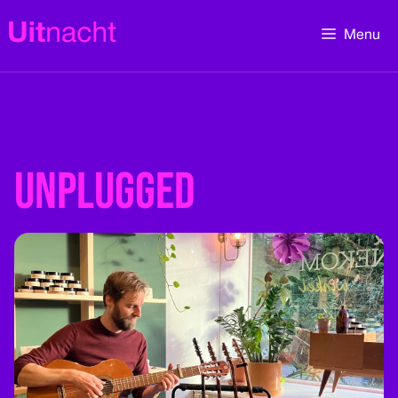
Ga
naar
Menu
de
inhoud
Unplugged