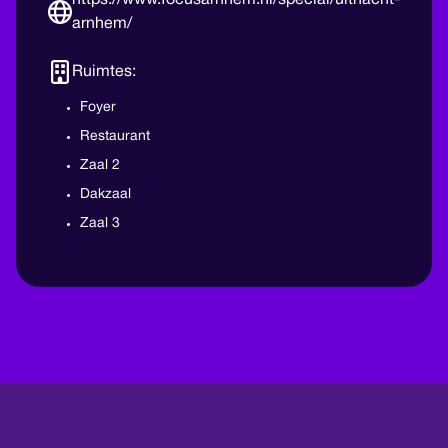
https://www.focusarnhem.nl/special/uitnacht-
arnhem/
Ruimtes:
Foyer
Restaurant
Zaal 2
Dakzaal
Zaal 3