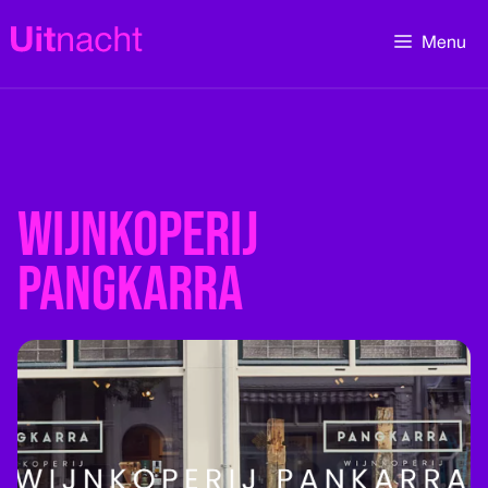
Ga
naar
Menu
de
inhoud
Wijnkoperij
Pangkarra