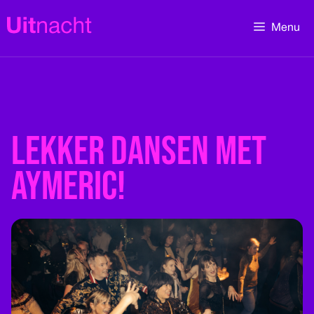
Ga
naar
Menu
de
inhoud
Lekker dansen met
Aymeric!